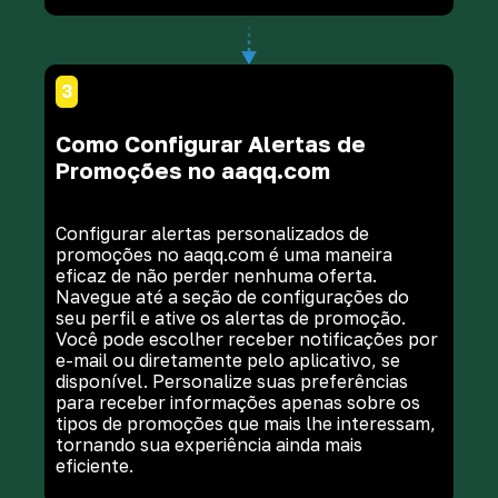
3
Como Configurar Alertas de
Promoções no aaqq.com
Configurar alertas personalizados de
promoções no aaqq.com é uma maneira
eficaz de não perder nenhuma oferta.
Navegue até a seção de configurações do
seu perfil e ative os alertas de promoção.
Você pode escolher receber notificações por
e-mail ou diretamente pelo aplicativo, se
disponível. Personalize suas preferências
para receber informações apenas sobre os
tipos de promoções que mais lhe interessam,
tornando sua experiência ainda mais
eficiente.