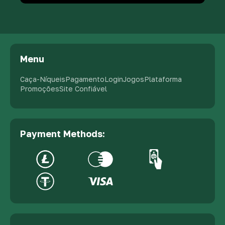
Menu
Caça-Níqueis
Pagamento
Login
Jogos
Plataforma
Promoções
Site Confiável
Payment Methods: