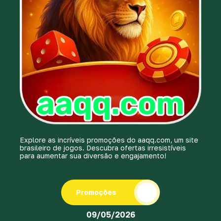
Explore as incríveis promoções do aaqq.com, um site
brasileiro de jogos. Descubra ofertas irresistíveis
para aumentar sua diversão e engajamento!
Promoções
09/05/2026